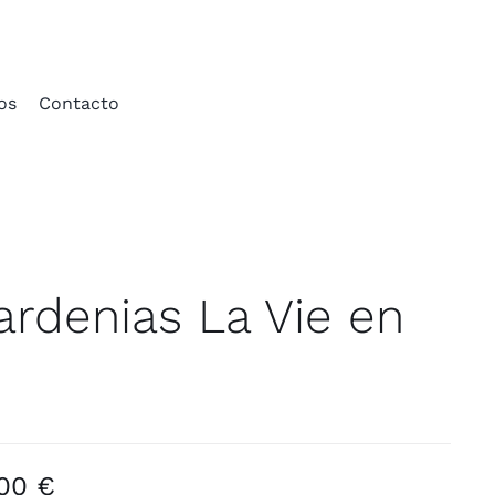
os
Contacto
rdenias La Vie en
Rango
,00
€