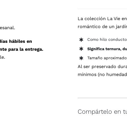
La
Vie
La colección La Vie en
en
romántico de un jardí
Rose
esanal.
cantidad
Como hilo conductor
días hábiles en
Significa ternura, d
te para la entrega.
le.
Tamaño aproximado
Al ser preservado dur
mínimos (no humedad n
Compártelo en t