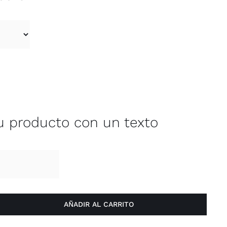
de
precios:
desde
150,00 €
hasta
257,00 €
tu producto con un texto
AÑADIR AL CARRITO