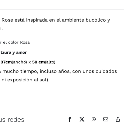
 Rose está inspirada en el ambiente bucólico y
n.
 el color Rosa
ulzura y amor
:
37cm
(ancho) x
50 cm
(alto)
a mucho tiempo, incluso años, con unos cuidados
i exposición al sol).
us redes