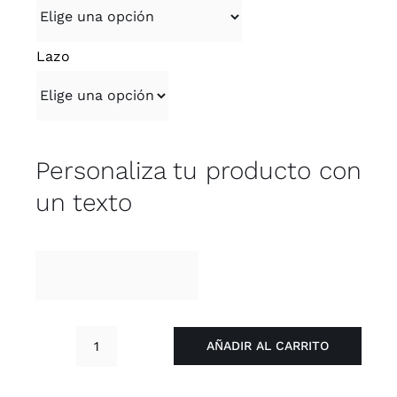
desde
150,00 €
Lazo
hasta
257,00 €
Personaliza tu producto con
un texto
AÑADIR AL CARRITO
Ramo
Green